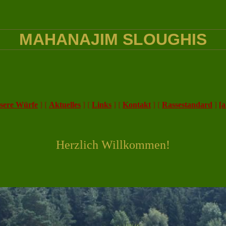
MAHANAJIM SLOUGHIS
sere Würfe
]
[
Aktuelles
]
[
Links
]
[
Kontakt
]
[
Rassestandard
]
[a
Herzlich Willkommen!