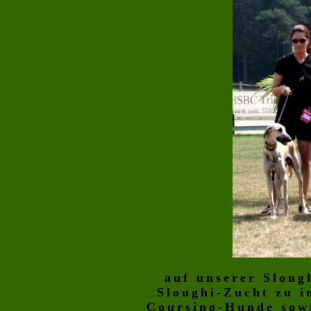
a
uf unserer Sloug
Sloughi-Zucht zu i
Coursing-Hunde sowi