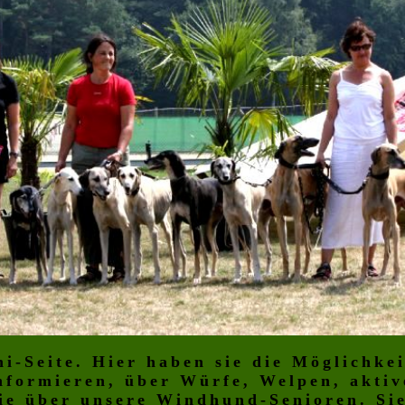
hi-Seite. Hier haben sie die Möglichkei
nformieren, über Würfe, Welpen, akti
e über unsere Windhund-Senioren. Sie