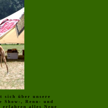
t sich über unsere
ve Show-, Renn- und
 erfahren alles Neue