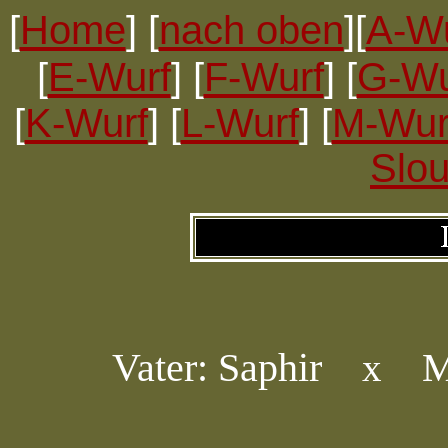
[
Home
] [
nach oben
][
A-Wu
[
E-Wurf
] [
F-Wurf
] [
G-Wu
[
K-Wurf
] [
L-Wurf
] [
M-Wur
Slou
Vater: Saphir
M
x